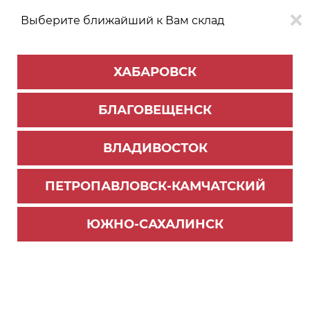
Выберите ближайший к Вам склад
0
0
ХАБАРОВСК
Версия для
Aa
БЛАГОВЕЩЕНСК
слабовидящих
ВЛАДИВОСТОК
КАТАЛОГ
Южно-Сахалинск
ТОВАРОВ
ПЕТРОПАВЛОВСК-КАМЧАТСКИЙ
Внутреннее наполнение для кухни
Фильтр
ЮЖНО-САХАЛИНСК
СОРТИРОВАТЬ ПО:
Цене
Имени
Наличию