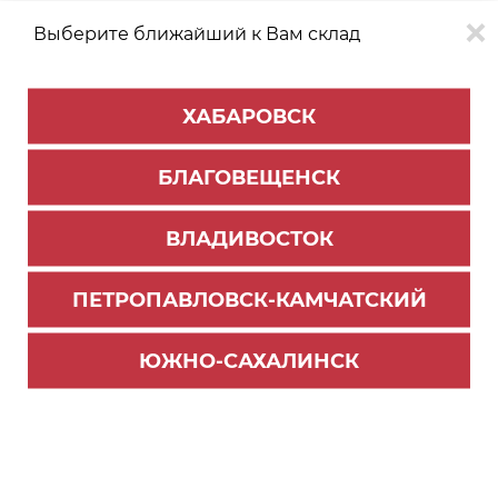
Выберите ближайший к Вам склад
0
0
ХАБАРОВСК
Версия для
Aa
БЛАГОВЕЩЕНСК
слабовидящих
ВЛАДИВОСТОК
КАТАЛОГ
Южно-Сахалинск
ТОВАРОВ
ПЕТРОПАВЛОВСК-КАМЧАТСКИЙ
Бытовая техника
Фильтр
ЮЖНО-САХАЛИНСК
СОРТИРОВАТЬ ПО:
Цене
Имени
Наличию