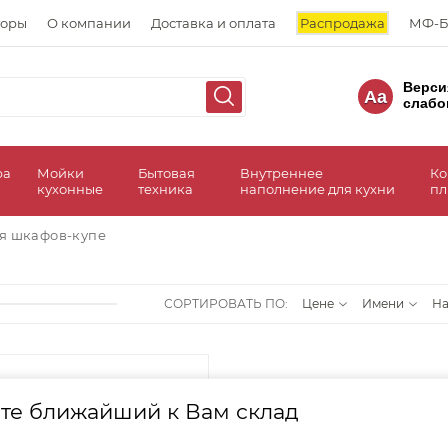
торы
О компании
Доставка и оплата
Распродажа
МФ-Б
Верси
Aa
слабо
ра
Мойки
Бытовая
Внутреннее
Ко
кухонные
техника
наполнение для кухни
пл
я шкафов-купе
СОРТИРОВАТЬ ПО:
Цене
Имени
Н
те ближайший к Вам склад