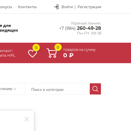
онусы
Контакты
Войти
|
Регистрация
Горячая линия:
я для
260-49-28
+7 (984)
видящих
Пн-Пт: 09-18
0
0
товаров на сумму:
мпакт-
0 ₽
ита HPL
аличию