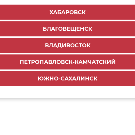
ХАБАРОВСК
БЛАГОВЕЩЕНСК
ограф алюминиевый 830-
м, max нагрузка до 15кг
ВЛАДИВОСТОК
055
₽
-
+
ПЕТРОПАВЛОВСК-КАМЧАТСКИЙ
ДОБАВИТЬ В КОРЗИНУ
ЮЖНО-САХАЛИНСК