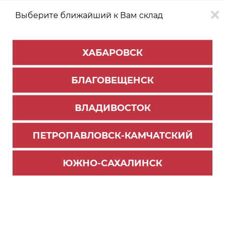
Выберите ближайший к Вам склад
0
0
ХАБАРОВСК
Версия для
Aa
БЛАГОВЕЩЕНСК
слабовидящих
ВЛАДИВОСТОК
КАТАЛОГ
Южно-Сахалинск
ТОВАРОВ
ПЕТРОПАВЛОВСК-КАМЧАТСКИЙ
Столешницы и комплектующие
Фильтр
ЮЖНО-САХАЛИНСК
СОРТИРОВАТЬ ПО:
Цене
Имени
Наличию