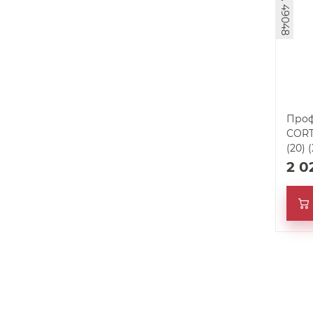
арт. 49048
Проф
CORT
(20) 
2 0