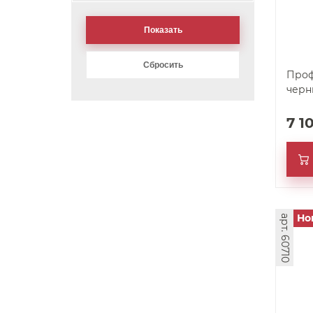
Проф
черн
7 1
Но
арт. 60710