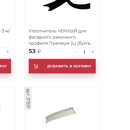
3 м/
Уплотнитель ЧЕРНЫЙ для
фасадного рамочного
профиля Премиум (L) (бухта
100,200 м) (БЛ)
53
₽
+
-
+
ИНУ
ДОБАВИТЬ В КОРЗИНУ
арт. 37831