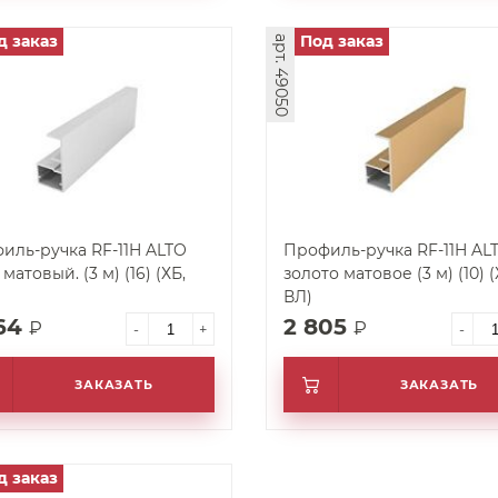
д заказ
Под заказ
арт. 49050
иль-ручка RF-11H ALTO
Профиль-ручка RF-11H AL
матовый. (3 м) (16) (ХБ,
золото матовое (3 м) (10) (
ВЛ)
664
2 805
₽
₽
-
+
-
ЗАКАЗАТЬ
ЗАКАЗАТЬ
д заказ