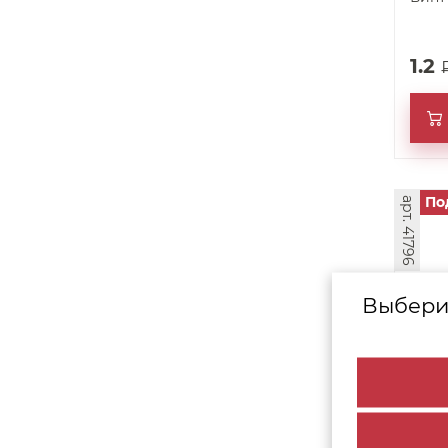
1.2
По
арт. 41796
Выбери
Фаса
Ф 1-1
м (1