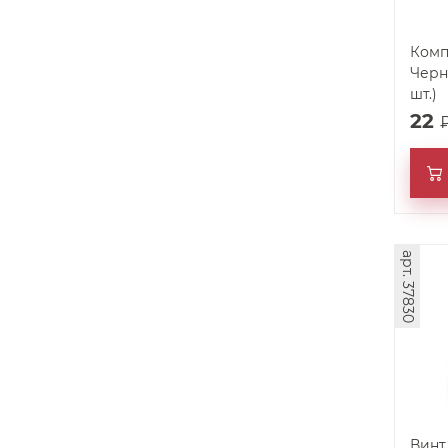
Комп
Черн
шт.)
22
арт. 37830
Винт