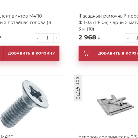
лект винтов М4*10
Фасадный рамочный про
ый потайная голова (8
Ф 1-33 (RF 06) черный мат
3 м (10)
2 968
₽
₽
-
+
-
ДОБАВИТЬ В КОРЗИНУ
ДОБАВИТЬ В КОРЗ
арт. 47776
 М4*10
Угловой соединитель F 3