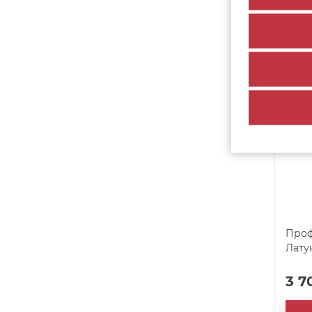
1 8
По
арт. 60739
Проф
Лату
3 7