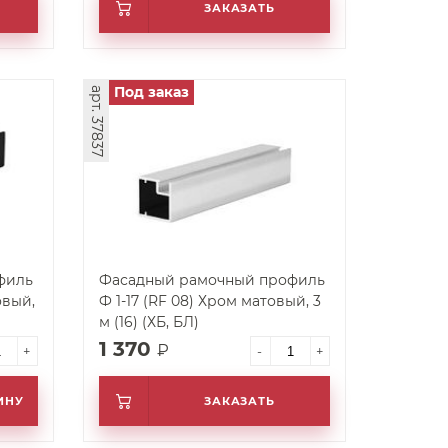
ЗАКАЗАТЬ
Под заказ
арт. 37837
филь
Фасадный рамочный профиль
овый,
Ф 1-17 (RF 08) Хром матовый, 3
м (16) (ХБ, БЛ)
1 370
₽
+
-
+
ИНУ
ЗАКАЗАТЬ