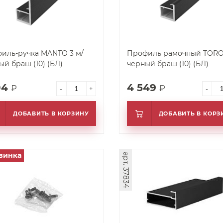
иль-ручка MANTO 3 м/
Профиль рамочный TORO 
ый браш (10) (БЛ)
черный браш (10) (БЛ)
04
4 549
₽
₽
-
+
-
ДОБАВИТЬ В КОРЗИНУ
ДОБАВИТЬ В КОРЗ
винка
арт. 37834