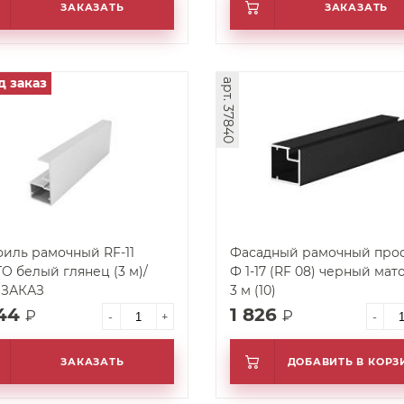
ЗАКАЗАТЬ
ЗАКАЗАТЬ
д заказ
арт. 37840
иль рамочный RF-11
Фасадный рамочный про
O белый глянец (3 м)/
Ф 1-17 (RF 08) черный мат
 ЗАКАЗ
3 м (10)
044
1 826
₽
₽
-
+
-
ЗАКАЗАТЬ
ДОБАВИТЬ В КОРЗ