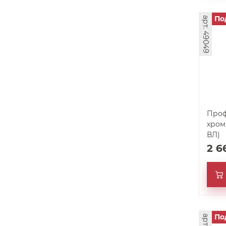
По
арт. 49049
Проф
хром 
ВЛ)
2 
По