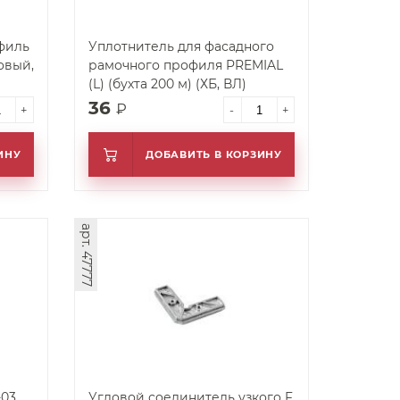
филь
Уплотнитель для фасадного
овый,
рамочного профиля PREMIAL
(L) (бухта 200 м) (ХБ, ВЛ)
36
₽
+
-
+
ИНУ
ДОБАВИТЬ В КОРЗИНУ
арт. 47777
-03
Угловой соединитель узкого F