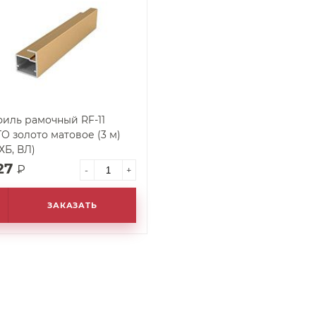
иль рамочный RF-11
O золото матовое (3 м)
(ХБ, ВЛ)
27
₽
-
+
ЗАКАЗАТЬ