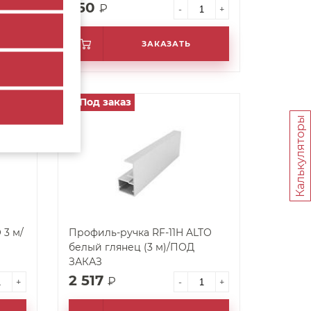
550
₽
+
-
+
ЗАКАЗАТЬ
Под заказ
арт. 61664
Калькуляторы
3 м/
Профиль-ручка RF-11H ALTO
белый глянец (3 м)/ПОД
ЗАКАЗ
2 517
₽
+
-
+