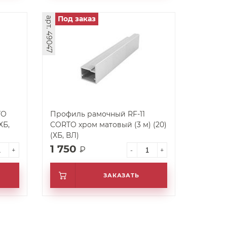
Под заказ
арт. 49047
TO
Профиль рамочный RF-11
ХБ,
CORTO хром матовый (3 м) (20)
(ХБ, ВЛ)
1 750
₽
+
-
+
ЗАКАЗАТЬ