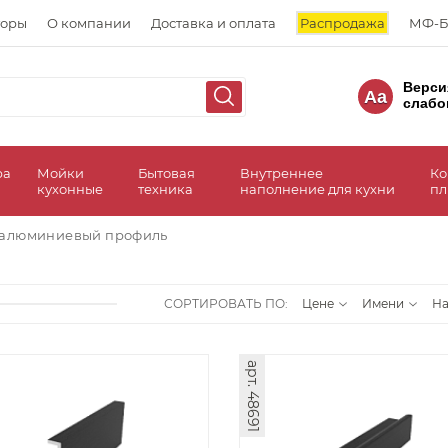
торы
О компании
Доставка и оплата
Распродажа
МФ-Б
Верси
Aa
слабо
ра
Мойки
Бытовая
Внутреннее
Ко
кухонные
техника
наполнение для кухни
пл
 алюминиевый профиль
СОРТИРОВАТЬ ПО:
Цене
Имени
Н
арт. 48691