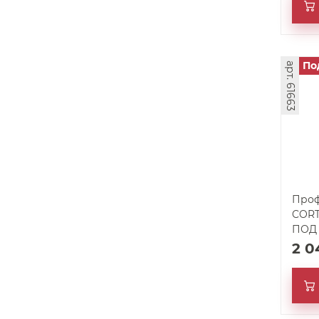
По
арт. 61663
Проф
CORT
ПОД
2 