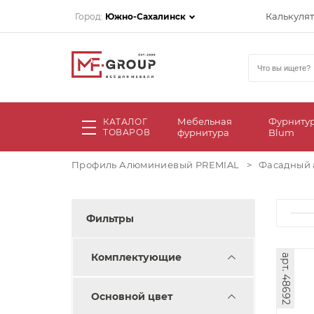
Калькуля
Город:
Южно-Сахалинск
Мебельная
Фурниту
КАТАЛОГ
ТОВАРОВ
фурнитура
Blum
Профиль Алюминиевый PREMIAL
>
Фасадный
Фильтры
Комплектующие
арт. 48692
Основной цвет