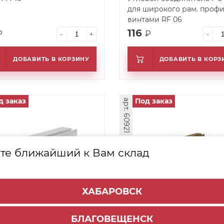
для широкого рам. профи
винтами RF 06
116
₽
₽
-
+
-
ДОБАВИТЬ В КОРЗИНУ
ДОБАВИТЬ В КОРЗ
д заказ
Под заказ
арт. 60921
те ближайший к Вам склад
ХАБАРОВСК
дный рамочный профиль
Фасадный рамочный про
7 (RF 08) Белый глянец, 3
Ф 1-17 (RF 08) Золото мат.
6) - ПОД ЗАКАЗ
3 м (10)/ПОД ЗАКАЗ
БЛАГОВЕЩЕНСК