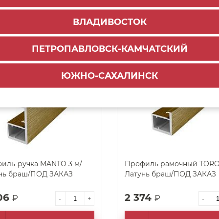
44
1 947
₽
₽
-
+
-
ВЛАДИВОСТОК
ЗАКАЗАТЬ
ЗАКАЗАТЬ
ПЕТРОПАВЛОВСК-КАМЧАТСКИЙ
д заказ
Под заказ
арт. 60740
ЮЖНО-САХАЛИНСК
иль-ручка MANTO 3 м/
Профиль рамочный TORO 
нь браш/ПОД ЗАКАЗ
Латунь браш/ПОД ЗАКАЗ
06
2 374
₽
₽
-
+
-