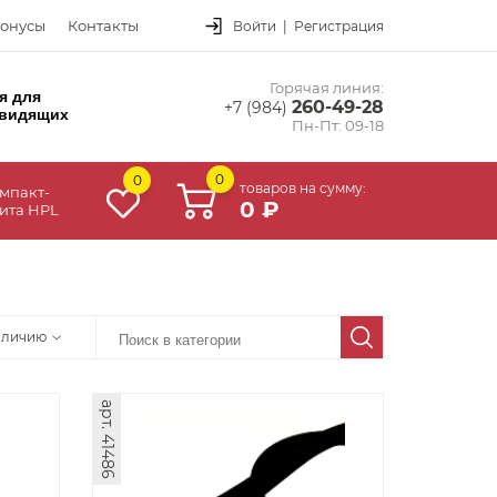
онусы
Контакты
Войти
|
Регистрация
Горячая линия:
я для
260-49-28
+7 (984)
видящих
Пн-Пт: 09-18
0
0
товаров на сумму:
мпакт-
0 ₽
ита HPL
аличию
арт. 41486