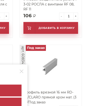
ля с
3-02 РОСЛА с винтами RF 08,
RF 11
106
₽
+
-
+
ИНУ
ДОБАВИТЬ В КОРЗИНУ
Под заказ
арт. 60834
филь
Профиль врезной 16 мм RD-
 браш,
96/CLARO прямой хром мат. (3
м)/Под заказ