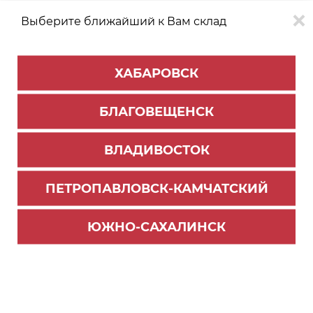
Выберите ближайший к Вам склад
0
0
ХАБАРОВСК
Версия для
Aa
БЛАГОВЕЩЕНСК
слабовидящих
ВЛАДИВОСТОК
КАТАЛОГ
Южно-Сахалинск
ТОВАРОВ
ПЕТРОПАВЛОВСК-КАМЧАТСКИЙ
Кромка для столешниц
ЮЖНО-САХАЛИНСК
Лента уплотнительная