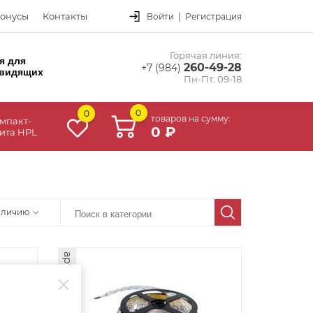
онусы
Контакты
Войти
|
Регистрация
Горячая линия:
я для
260-49-28
+7 (984)
видящих
Пн-Пт: 09-18
0
0
товаров на сумму:
мпакт-
0 ₽
ита HPL
аличию
арт. 20557