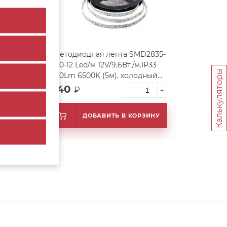
Светодиодная лента SMD2835-
P33
600-12 Led/м 12V/9,6Вт./м.IP33
Калькуляторы
840Lm 6500K (5м), холодный
белый
640
₽
+
-
+
ИНУ
ДОБАВИТЬ В КОРЗИНУ