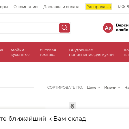
торы
О компании
Доставка и оплата
Распродажа
МФ-Б
Верси
Aa
слабо
ра
Мойки
Бытовая
Внутреннее
Ко
кухонные
техника
наполнение для кухни
пл
СОРТИРОВАТЬ ПО:
Цене
Имени
Н
арт. 60793
те ближайший к Вам склад