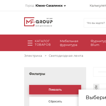
Калькуля
Город:
Южно-Сахалинск
Мебельная
Фурниту
КАТАЛОГ
ТОВАРОВ
фурнитура
Blum
Электрика
>
Светодиодная лента
Фильтры
арт. 49140
Выбери