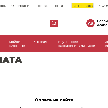
торы
О компании
Доставка и оплата
Распродажа
МФ-Б
Верси
Aa
слабо
ра
Мойки
Бытовая
Внутреннее
Ко
кухонные
техника
наполнение для кухни
пл
ЛАТА
Оплата на сайте