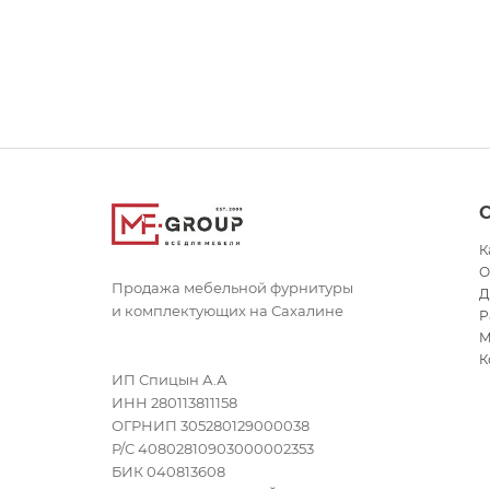
К
О
Продажа мебельной фурнитуры
Д
и комплектующих на Сахалине
Р
М
К
ИП Спицын А.А
ИНН 280113811158
ОГРНИП 305280129000038
Р/С 40802810903000002353
БИК 040813608