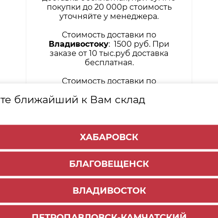
покупки до 20 000р стоимость
уточняйте у менеджера.
Стоимость доставки по
Владивостоку
: 1500 руб. При
заказе от 10 тыс.руб доставка
бесплатная.
Стоимость доставки по
Петропавловску-Камчатскому
: от
те ближайший к Вам склад
10.000 рублей бесплатно, при
сумме до 10.000 рублей стоимость
уточняйте у менеджера.
ХАБАРОВСК
БЛАГОВЕЩЕНСК
ВЛАДИВОСТОК
тва составляет 14 дней с момента получения товара
 5 рабочих дней дней (срок зависит от Банка, котор
ПЕТРОПАВЛОВСК-КАМЧАТСКИЙ