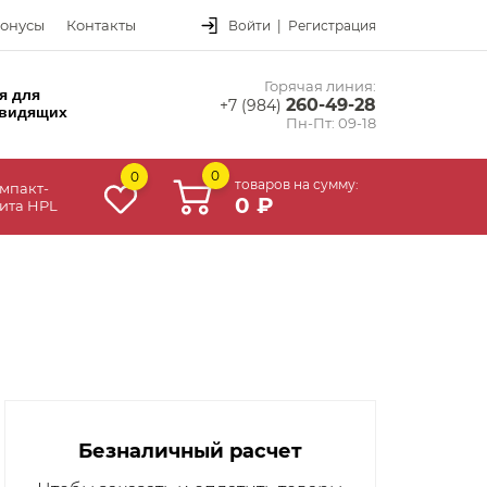
онусы
Контакты
Войти
|
Регистрация
Горячая линия:
я для
260-49-28
+7 (984)
видящих
Пн-Пт: 09-18
0
0
товаров на сумму:
мпакт-
0 ₽
ита HPL
Безналичный расчет