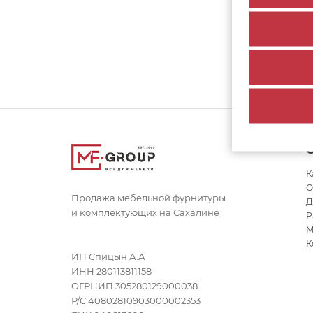
К
О
Продажа мебельной фурнитуры
Д
и комплектующих на Сахалине
Р
М
К
ИП Спицын А.А
ИНН 280113811158
ОГРНИП 305280129000038
Р/С 40802810903000002353