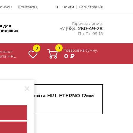
онусы
Контакты
Войти
|
Регистрация
Горячая линия:
я для
260-49-28
+7 (984)
видящих
Пн-Пт: 09-18
0
0
товаров на сумму:
мпакт-
0 ₽
ита HPL
Компакт-плита HPL ETERNO 12мм
3050х660