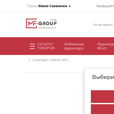
Калькуля
Город:
Южно-Сахалинск
Мебельная
Фурниту
КАТАЛОГ
ТОВАРОВ
фурнитура
Blum
>
Компакт-плита HPL
Выбери