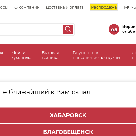
торы
О компании
Доставка и оплата
Распродажа
МФ-Б
Верси
Aa
слабо
ра
Мойки
Бытовая
Внутреннее
Ко
кухонные
техника
наполнение для кухни
пл
те ближайший к Вам склад
Компакт-плита HPL ETERNO 12мм
3050х1320
ХАБАРОВСК
БЛАГОВЕЩЕНСК
Компакт-плита HPL ETERNO 4мм