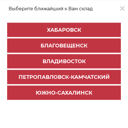
Выберите ближайший к Вам склад
0
0
ХАБАРОВСК
Версия для
Aa
БЛАГОВЕЩЕНСК
слабовидящих
ВЛАДИВОСТОК
КАТАЛОГ
Южно-Сахалинск
ТОВАРОВ
ПЕТРОПАВЛОВСК-КАМЧАТСКИЙ
Мебельная фурнитура
Фильтр
ЮЖНО-САХАЛИНСК
СОРТИРОВАТЬ ПО:
Цене
Имени
Наличию