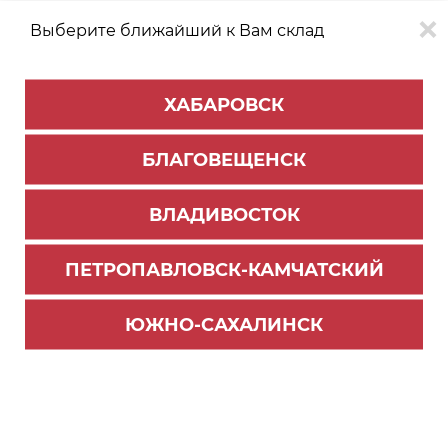
Выберите ближайший к Вам склад
0
0
ХАБАРОВСК
Версия для
Aa
БЛАГОВЕЩЕНСК
слабовидящих
ВЛАДИВОСТОК
КАТАЛОГ
Южно-Сахалинск
ТОВАРОВ
ПЕТРОПАВЛОВСК-КАМЧАТСКИЙ
Мойки кухонные
Фильтр
ЮЖНО-САХАЛИНСК
СОРТИРОВАТЬ ПО:
Цене
Имени
Наличию