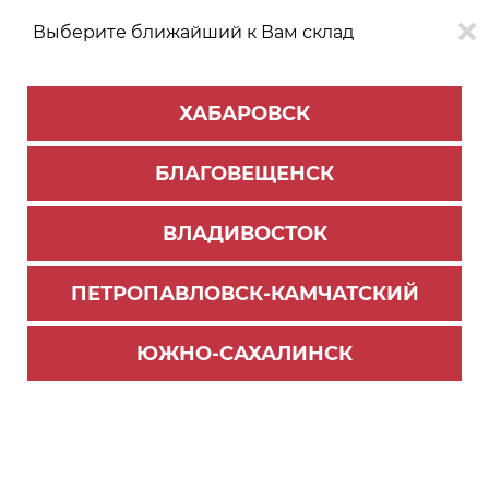
Выберите ближайший к Вам склад
0
0
ХАБАРОВСК
Версия для
Aa
БЛАГОВЕЩЕНСК
слабовидящих
ВЛАДИВОСТОК
КАТАЛОГ
Южно-Сахалинск
ТОВАРОВ
ПЕТРОПАВЛОВСК-КАМЧАТСКИЙ
Цокольные системы
Фильтр
ЮЖНО-САХАЛИНСК
СОРТИРОВАТЬ ПО:
Цене
Имени
Наличию