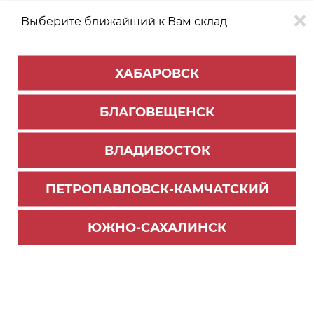
Выберите ближайший к Вам склад
0
0
ХАБАРОВСК
Версия для
Aa
БЛАГОВЕЩЕНСК
слабовидящих
ВЛАДИВОСТОК
КАТАЛОГ
Южно-Сахалинск
ТОВАРОВ
ПЕТРОПАВЛОВСК-КАМЧАТСКИЙ
Фурнитура Blum
ЮЖНО-САХАЛИНСК
Направляющие Movento