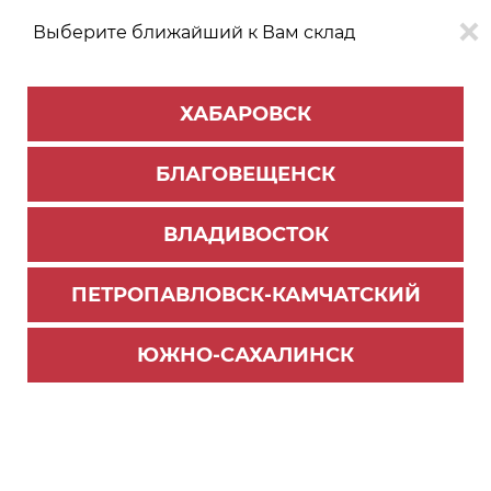
Выберите ближайший к Вам склад
0
0
ХАБАРОВСК
Версия для
Aa
БЛАГОВЕЩЕНСК
слабовидящих
ВЛАДИВОСТОК
КАТАЛОГ
Южно-Сахалинск
ТОВАРОВ
ПЕТРОПАВЛОВСК-КАМЧАТСКИЙ
Внутреннее наполнение для кухни
Фильтр
ЮЖНО-САХАЛИНСК
СОРТИРОВАТЬ ПО:
Цене
Имени
Наличию