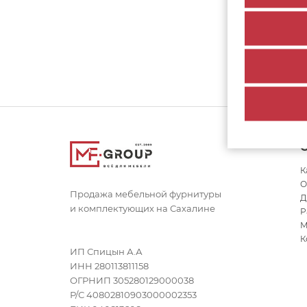
К
О
Продажа мебельной фурнитуры
Д
и комплектующих на Сахалине
Р
М
К
ИП Спицын А.А
ИНН 280113811158
ОГРНИП 305280129000038
Р/С 40802810903000002353