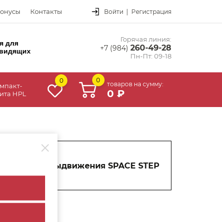
онусы
Контакты
Войти
|
Регистрация
Горячая линия:
я для
260-49-28
+7 (984)
видящих
Пн-Пт: 09-18
0
0
товаров на сумму:
мпакт-
0 ₽
ита HPL
Система выдвижения SPACE STEP