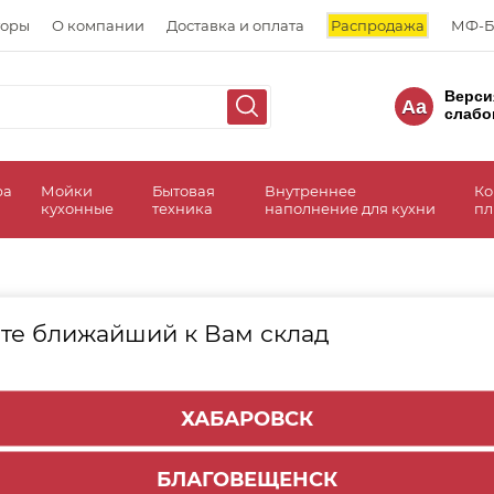
торы
О компании
Доставка и оплата
Распродажа
МФ-Б
Верси
Aa
слабо
ра
Мойки
Бытовая
Внутреннее
Ко
кухонные
техника
наполнение для кухни
пл
те ближайший к Вам склад
Система выдвижения LEGRABOX
ХАБАРОВСК
БЛАГОВЕЩЕНСК
Системы выдвижения Tandembox