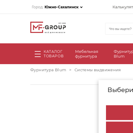
Калькуля
Город:
Южно-Сахалинск
Мебельная
Фурниту
КАТАЛОГ
ТОВАРОВ
фурнитура
Blum
Фурнитура Blum
>
Системы выдвижения
Выбери