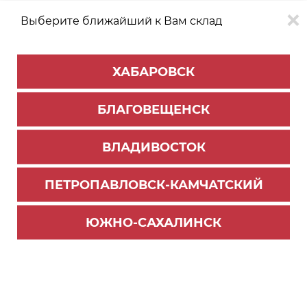
Выберите ближайший к Вам склад
0
0
ХАБАРОВСК
Версия для
Aa
БЛАГОВЕЩЕНСК
слабовидящих
ВЛАДИВОСТОК
КАТАЛОГ
Южно-Сахалинск
ТОВАРОВ
ПЕТРОПАВЛОВСК-КАМЧАТСКИЙ
Мебельная фурнитура
ЮЖНО-САХАЛИНСК
Направляющие скрытого монтажа