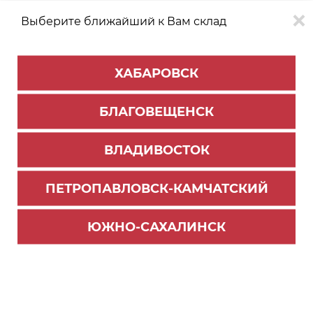
Выберите ближайший к Вам склад
0
0
ХАБАРОВСК
Версия для
Aa
БЛАГОВЕЩЕНСК
слабовидящих
ВЛАДИВОСТОК
КАТАЛОГ
Южно-Сахалинск
ТОВАРОВ
ПЕТРОПАВЛОВСК-КАМЧАТСКИЙ
Мебельная фурнитура
Фильтр
ЮЖНО-САХАЛИНСК
СОРТИРОВАТЬ ПО:
Цене
Имени
Наличию