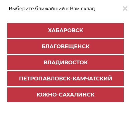
Выберите ближайший к Вам склад
0
0
ХАБАРОВСК
Версия для
Aa
БЛАГОВЕЩЕНСК
слабовидящих
ВЛАДИВОСТОК
КАТАЛОГ
Южно-Сахалинск
ТОВАРОВ
ПЕТРОПАВЛОВСК-КАМЧАТСКИЙ
ЮЖНО-САХАЛИНСК