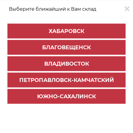
Выберите ближайший к Вам склад
0
0
ХАБАРОВСК
Версия для
Aa
БЛАГОВЕЩЕНСК
слабовидящих
ВЛАДИВОСТОК
КАТАЛОГ
Южно-Сахалинск
ТОВАРОВ
ПЕТРОПАВЛОВСК-КАМЧАТСКИЙ
Внутреннее наполнение для кухни
Фильтр
ЮЖНО-САХАЛИНСК
СОРТИРОВАТЬ ПО:
Цене
Имени
Наличию