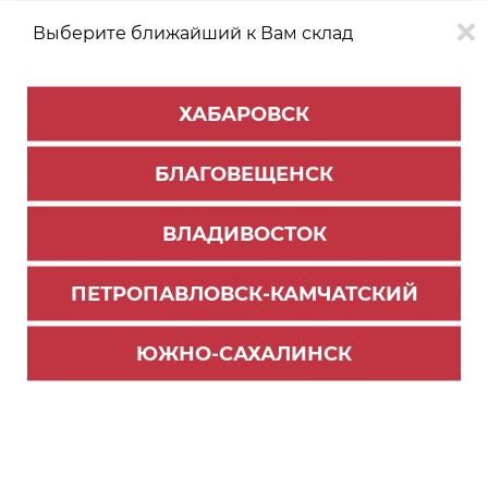
Выберите ближайший к Вам склад
0
0
ХАБАРОВСК
Версия для
Aa
БЛАГОВЕЩЕНСК
слабовидящих
ВЛАДИВОСТОК
КАТАЛОГ
Южно-Сахалинск
ТОВАРОВ
ПЕТРОПАВЛОВСК-КАМЧАТСКИЙ
Столешницы и комплектующие
Фильтр
ЮЖНО-САХАЛИНСК
СОРТИРОВАТЬ ПО:
Цене
Имени
Наличию