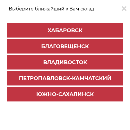
Выберите ближайший к Вам склад
0
0
ХАБАРОВСК
Версия для
Aa
БЛАГОВЕЩЕНСК
слабовидящих
ВЛАДИВОСТОК
КАТАЛОГ
Южно-Сахалинск
ТОВАРОВ
ПЕТРОПАВЛОВСК-КАМЧАТСКИЙ
Опоры цокольные
ЮЖНО-САХАЛИНСК
Цоколь и комплектующие