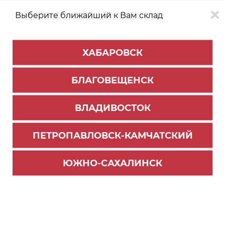
Выберите ближайший к Вам склад
0
0
ХАБАРОВСК
Версия для
Aa
БЛАГОВЕЩЕНСК
слабовидящих
ВЛАДИВОСТОК
КАТАЛОГ
Южно-Сахалинск
ТОВАРОВ
ПЕТРОПАВЛОВСК-КАМЧАТСКИЙ
Компакт-плита HPL
Фильтр
ЮЖНО-САХАЛИНСК
СОРТИРОВАТЬ ПО:
Цене
Имени
Наличию