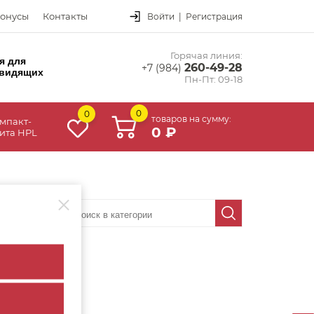
онусы
Контакты
Войти
|
Регистрация
Горячая линия:
я для
260-49-28
+7 (984)
видящих
Пн-Пт: 09-18
0
0
товаров на сумму:
мпакт-
0 ₽
ита HPL
аличию