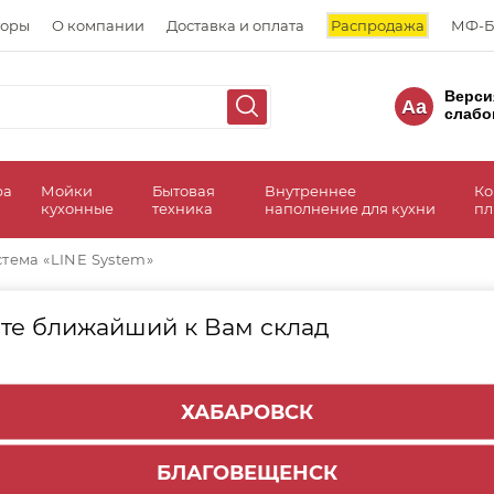
торы
О компании
Доставка и оплата
Распродажа
МФ-Б
Верси
Aa
слабо
ра
Мойки
Бытовая
Внутреннее
Ко
кухонные
техника
наполнение для кухни
пл
тема «LINE System»
те ближайший к Вам склад
СОРТИРОВАТЬ ПО:
Цене
Имени
Н
ХАБАРОВСК
БЛАГОВЕЩЕНСК