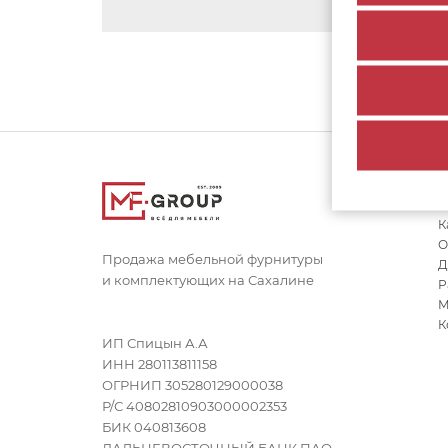
К
О
Продажа мебельной фурнитуры
Д
и комплектующих на Сахалине
Р
М
К
ИП Спицын А.А
ИНН 280113811158
ОГРНИП 305280129000038
Р/С 40802810903000002353
БИК 040813608