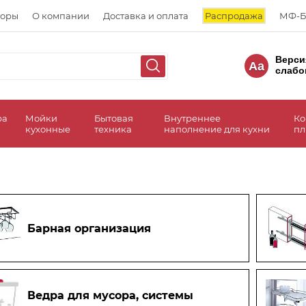
торы
О компании
Доставка и оплата
Распродажа
МФ-Б
Верси
Aa
слабо
ра
Мойки
Бытовая
Внутреннее
Ко
кухонные
техника
наполнение для кухни
пл
Барная организация
Ведра для мусора, системы