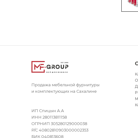
К
О
Продажа мебельной фурнитуры
Д
и комплектующих на Сахалине
Р
М
К
ИП Спицын А.А
ИНН 280113811158
ОГРНИП 305280129000038
Р/С 40802810903000002353
БИК 040813608