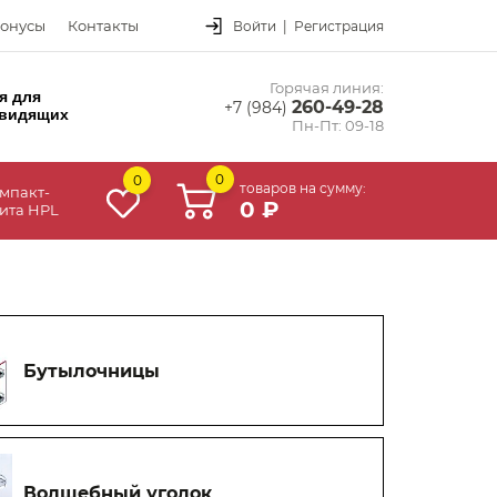
онусы
Контакты
Войти
|
Регистрация
Горячая линия:
я для
260-49-28
+7 (984)
видящих
Пн-Пт: 09-18
0
0
товаров на сумму:
мпакт-
0 ₽
ита HPL
Бутылочницы
Волшебный уголок