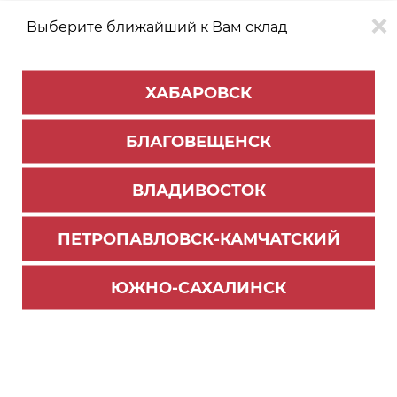
Выберите ближайший к Вам склад
0
0
ХАБАРОВСК
Версия для
Aa
БЛАГОВЕЩЕНСК
слабовидящих
ВЛАДИВОСТОК
КАТАЛОГ
Южно-Сахалинск
ТОВАРОВ
ПЕТРОПАВЛОВСК-КАМЧАТСКИЙ
Профиль Алюминиевый PREMIAL
Фильтр
ЮЖНО-САХАЛИНСК
СОРТИРОВАТЬ ПО:
Цене
Имени
Наличию