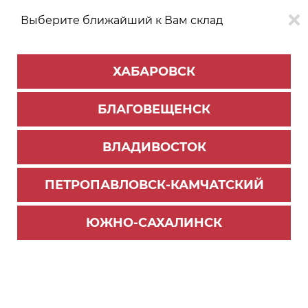
Выберите ближайший к Вам склад
0
0
ХАБАРОВСК
Версия для
Aa
БЛАГОВЕЩЕНСК
слабовидящих
ВЛАДИВОСТОК
КАТАЛОГ
Южно-Сахалинск
ТОВАРОВ
ПЕТРОПАВЛОВСК-КАМЧАТСКИЙ
Комплектующие для шкафов
Фильтр
ЮЖНО-САХАЛИНСК
СОРТИРОВАТЬ ПО:
Цене
Имени
Наличию