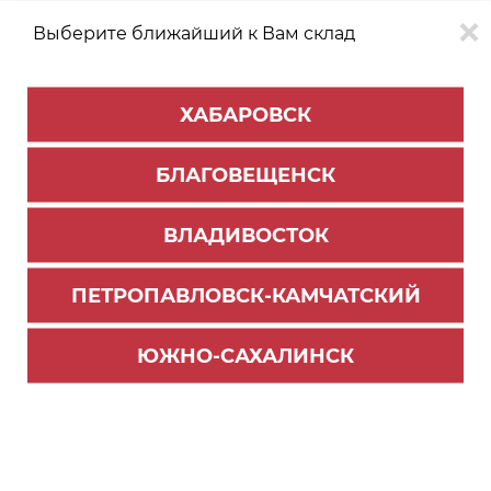
Выберите ближайший к Вам склад
0
0
ХАБАРОВСК
Версия для
Aa
БЛАГОВЕЩЕНСК
слабовидящих
ВЛАДИВОСТОК
КАТАЛОГ
Южно-Сахалинск
ТОВАРОВ
ПЕТРОПАВЛОВСК-КАМЧАТСКИЙ
ЮЖНО-САХАЛИНСК
AVENTOS - подъемные механизмы
Навесы, стяжки, ограничители