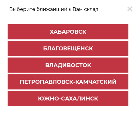
Выберите ближайший к Вам склад
0
0
ХАБАРОВСК
Версия для
Aa
БЛАГОВЕЩЕНСК
слабовидящих
ВЛАДИВОСТОК
КАТАЛОГ
Южно-Сахалинск
ТОВАРОВ
ПЕТРОПАВЛОВСК-КАМЧАТСКИЙ
Универсальная фурнитура
Фильтр
ЮЖНО-САХАЛИНСК
СОРТИРОВАТЬ ПО:
Цене
Имени
Наличию