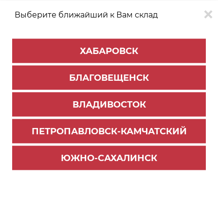
Выберите ближайший к Вам склад
0
0
ХАБАРОВСК
Версия для
Aa
БЛАГОВЕЩЕНСК
слабовидящих
ВЛАДИВОСТОК
КАТАЛОГ
Южно-Сахалинск
ТОВАРОВ
ПЕТРОПАВЛОВСК-КАМЧАТСКИЙ
Профиль Алюминиевый PREMIAL
ЮЖНО-САХАЛИНСК
Комплекты
Профиль