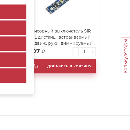
DPs-
Сенсорный выключатель SIR-
мый,
5DL дистанц., встраиваемый,
Калькуляторы
от движ. руки, диммируемый,
12В/24В, max 5А
707
₽
+
-
+
ИНУ
ДОБАВИТЬ В КОРЗИНУ