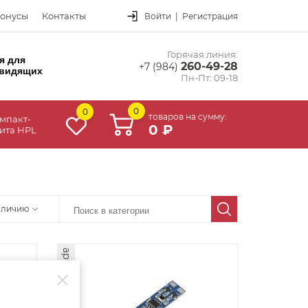
онусы
Контакты
Войти
|
Регистрация
Горячая линия:
я для
260-49-28
+7 (984)
видящих
Пн-Пт: 09-18
0
0
товаров на сумму:
мпакт-
0 ₽
ита HPL
аличию
арт. 38857