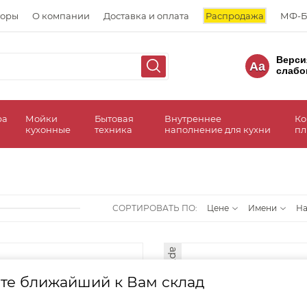
торы
О компании
Доставка и оплата
Распродажа
МФ-Б
Верси
Aa
слабо
ра
Мойки
Бытовая
Внутреннее
Ко
кухонные
техника
наполнение для кухни
пл
СОРТИРОВАТЬ ПО:
Цене
Имени
Н
арт. 38858
те ближайший к Вам склад