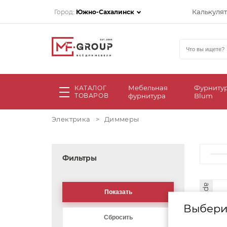
Калькуля
Город:
Южно-Сахалинск
Мебельная
Фурниту
КАТАЛОГ
ТОВАРОВ
фурнитура
Blum
Электрика
>
Диммеры
Фильтры
арт. 42119
Выбери