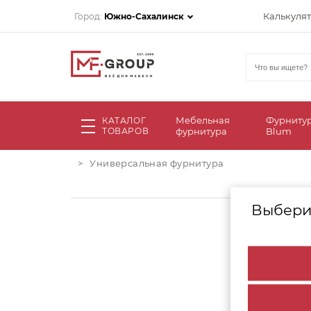
Калькуля
Город:
Южно-Сахалинск
Мебельная
Фурниту
КАТАЛОГ
ТОВАРОВ
фурнитура
Blum
>
Универсальная фурнитура
Выбери
Инс
Рес