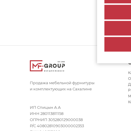
К
О
Продажа мебельной фурнитуры
Д
и комплектующих на Сахалине
Р
М
К
ИП Спицын А.А
ИНН 280113811158
ОГРНИП 305280129000038
Р/С 40802810903000002353