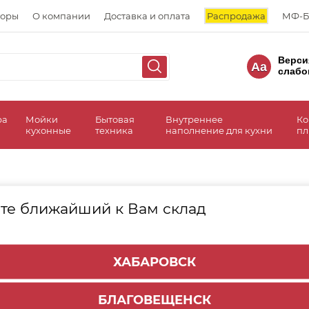
торы
О компании
Доставка и оплата
Распродажа
МФ-Б
Верси
Aa
слабо
ра
Мойки
Бытовая
Внутреннее
Ко
кухонные
техника
наполнение для кухни
пл
те ближайший к Вам склад
трументы
Клей, 
ХАБАРОВСК
БЛАГОВЕЩЕНСК
таврационные материалы