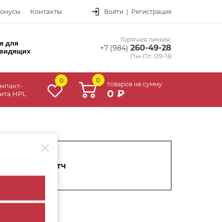
онусы
Контакты
Войти
|
Регистрация
Горячая линия:
я для
260-49-28
+7 (984)
видящих
Пн-Пт: 09-18
0
0
товаров на сумму:
мпакт-
0 ₽
ита HPL
герметик, скотч