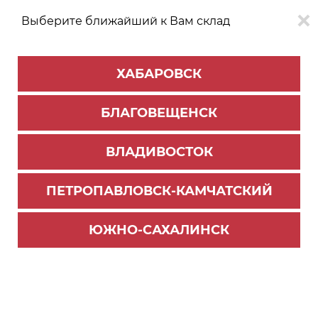
Выберите ближайший к Вам склад
0
0
ХАБАРОВСК
Версия для
Aa
БЛАГОВЕЩЕНСК
слабовидящих
ВЛАДИВОСТОК
КАТАЛОГ
Южно-Сахалинск
ТОВАРОВ
ПЕТРОПАВЛОВСК-КАМЧАТСКИЙ
Бытовая техника
>
Холодильники
Встраиваемый холодильник KSI 19699 CFNFZ
ЮЖНО-САХАЛИНСК