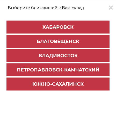
Выберите ближайший к Вам склад
0
0
ХАБАРОВСК
Версия для
Aa
БЛАГОВЕЩЕНСК
слабовидящих
ВЛАДИВОСТОК
КАТАЛОГ
Южно-Сахалинск
ТОВАРОВ
ПЕТРОПАВЛОВСК-КАМЧАТСКИЙ
Бытовая техника
>
Посудомоечные машины
Посудомоечная машина, 60 см KDI 60460 SD
ЮЖНО-САХАЛИНСК